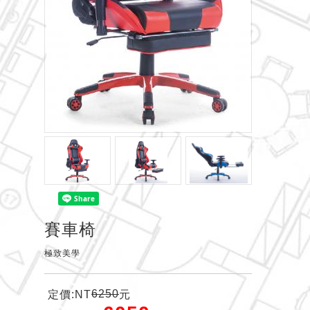
賽車椅
極致美學
6250
定價:NT
元