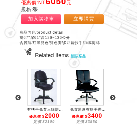
6050
優惠價:NT
元
規格:張
加入購物車
立即購買
商品內容/product detail
寬67*深61*高126~136公分
含腳踏/紅黑雙色/雙色腳/多功能扶手/加厚海綿
Related Items
相關產品
布辦公椅
有扶手低背三線辦...
低背黑皮有扶手辦...
坐躺二用辦
2150
2000
3400
5
$
優惠價 $
優惠價 $
優惠價 $
$2250
定價 $2100
定價 $3550
定價 $55