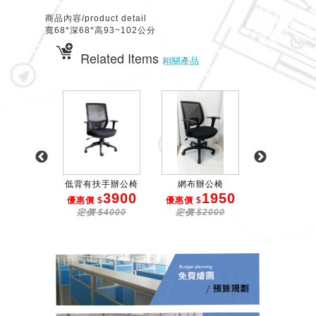
商品內容/product detail
寬68*深68*高93~102公分
Related Items
相關產品
主管椅
低背有扶手辦公椅
網布辦公椅
高背藍布有扶手
3900
1950
2
惠價
優惠價 $
優惠價 $
優惠價 $
0000
定價 $4000
定價 $2000
定價 $28
10500