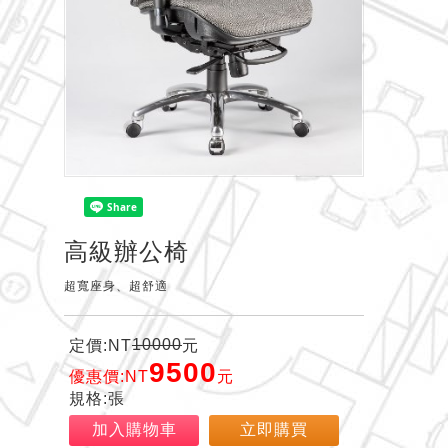
高級辦公椅
超寬座身、超舒適
10000
定價:NT
元
9500
優惠價:NT
元
規格:張
加入購物車
立即購買