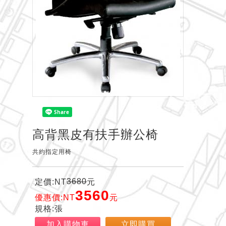
高背黑皮有扶手辦公椅
共約指定用椅
3680
定價:NT
元
3560
優惠價:NT
元
規格:張
加入購物車
立即購買