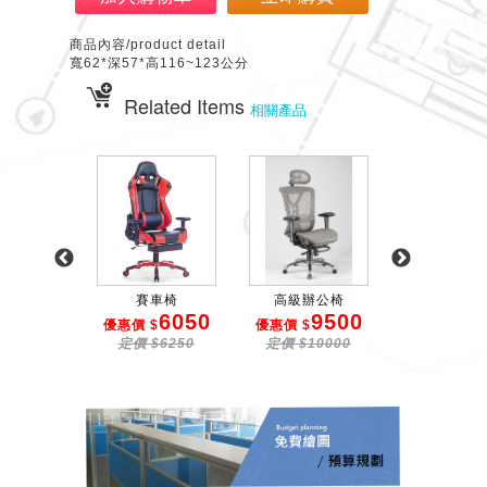
商品內容/product detail
寬62*深57*高116~123公分
Related Items
相關產品
背三線辦...
賽車椅
高級辦公椅
高背藍布有扶手
1750
6050
9500
2
$
優惠價 $
優惠價 $
優惠價 $
$1800
定價 $6250
定價 $10000
定價 $28