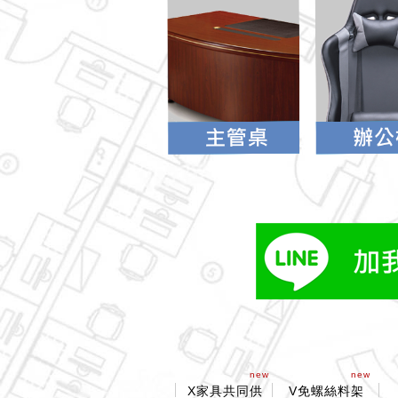
new
new
X家具共同供
V免螺絲料架