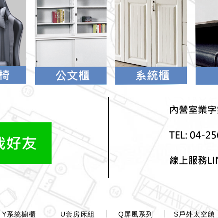
Y系統櫥櫃
U套房床組
Q屏風系列
S戶外太空艙