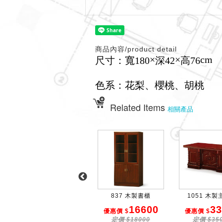
商品內容/product detail
×
×
cm
尺寸：寬180
深42
高76
色系：花梨、櫻桃、胡桃
Related Items
相關產品
1026 高級主管桌
837 木製書櫃
1051 木
52000
16600
33
優惠價 $
優惠價 $
優惠價 $
定價 $55000
定價 $18000
定價 $35