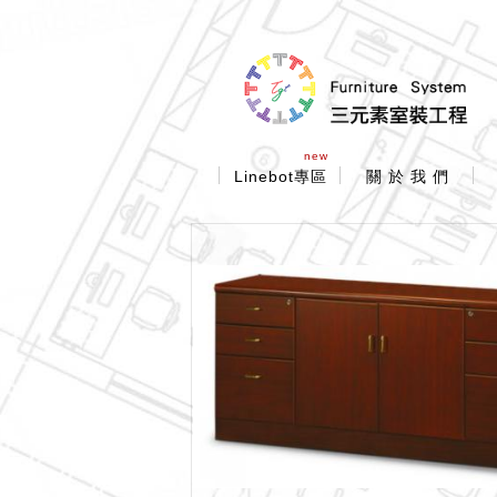
new
Linebot專區
關 於 我 們