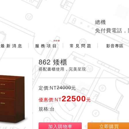
總機
免付費電話，
new
最 新 消 息
服 務 項 目
常 見 問 題
影音專區
862 矮櫃
搭配書櫃使用，完美呈現
24000
定價:NT
元
22500
優惠價:NT
元
規格:台
加入購物車
立即購買