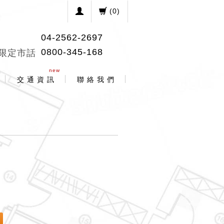
(
0
)
04-2562-2697
0800-345-168
限定市話
new
交 通 資 訊
聯 絡 我 們