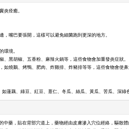
鼻竇炎痊癒。
擤一邊，嘴巴要張開，這樣可以避免細菌跑到更深的地方。
菸的環境。
、花椒、黑胡椒、五香粉、麻辣火鍋等，這些食物會加重發炎症狀。
食物，如燒鵝、烤鴨、肥肉、炸雞排、炸豬排等等，這些食物會使
食物，如蓮藕、綠豆、紅豆、薏仁、冬瓜、絲瓜、黃瓜、苦瓜、深綠
的中藥，貼在背部穴道上，藥物經由皮膚滲入穴位經絡，驅散體