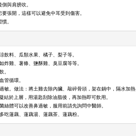
頸後側與肩膀吹。
嘴巴要張開，這樣可以避免中耳受到傷害。
習慣。
冰涼飲料、瓜類水果、橘子、梨子等。
，如炸雞、薯條、鹽酥雞、臭豆腐等等。
狂飲。
微血管循環。
善鼻過敏。做法：將土雞去除內臟、敲碎骨頭，架在鍋中，隔水加
凝結於上層，用湯匙刮除油脂後，再加熱即可飲用。
蟲草菌絲體可以改善鼻過敏，服用前請先詢問中醫師。
以多吃蓮藕、蓮藕湯、蓮藕茶、蓮藕粉。