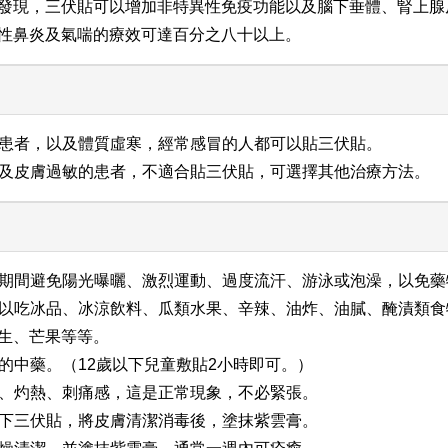
發現，三伏貼可以增加非特異性免疫功能以及腦下垂體、腎上腺
性鼻炎及氣喘的療效可達百分之八十以上。
氣喘患者，以及體質虛寒，經常感冒的人都可以貼三伏貼。
、以及皮膚過敏的患者，不適合貼三伏貼，可選擇其他治療方法。
敷貼期間避免陽光曝曬、激烈運動、過度流汗、游泳或泡澡，以免
不可以吃冰品、冰涼飲料、瓜類水果、辛辣、油炸、油膩、醃漬類
生、芒果等等。
貼的中藥。（12歲以下兒童敷貼2小時即可。）
搔癢、灼熱、刺痛感，這是正常現象，不必緊張。
早取下三伏貼，將皮膚清潔消毒後，塗抹紫雲膏。