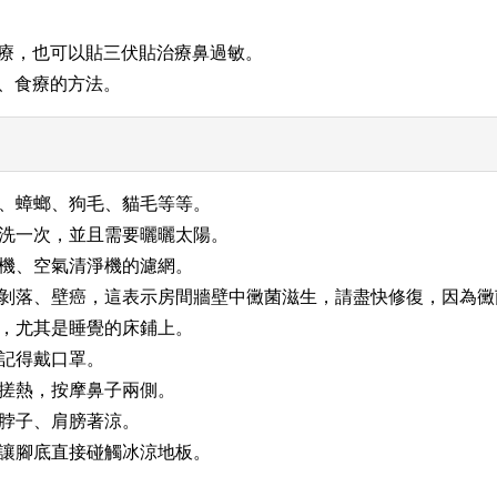
治療，也可以貼三伏貼治療鼻過敏。
補、食療的方法。
菌、蟑螂、狗毛、貓毛等等。
清洗一次，並且需要曬曬太陽。
濕機、空氣清淨機的濾網。
油漆剝落、壁癌，這表示房間牆壁中黴菌滋生，請盡快修復，因為
間，尤其是睡覺的床鋪上。
，記得戴口罩。
手搓熱，按摩鼻子兩側。
讓脖子、肩膀著涼。
別讓腳底直接碰觸冰涼地板。