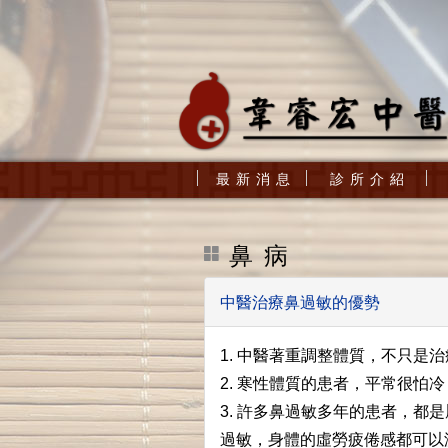
最 新 消 息
診 所 介 紹
鼻 病
中醫治療鼻過敏的優勢
1. 中醫著重調整體質，不只是
2. 寒性體質的患者，平常很
3. 許多鼻過敏多年的患者，
過敏，身體的虛勞疲倦感都可以