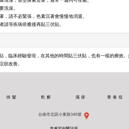
處乾燥清潔，並塗抹紫雲膏，通常一週內可痊癒。
不要洗澡。
沉著，請不必緊張，色素沉著會慢慢地消退。
患者請等疾病痊癒後再貼三伏貼。
貼，臨床經驗發現，在其他的時間貼三伏貼，也有一樣的療效。
症狀改善。
掉 髮
乾 癬
濕 疹
青 春 痘
台南市北區小東路345號
韋睿宏中醫診所