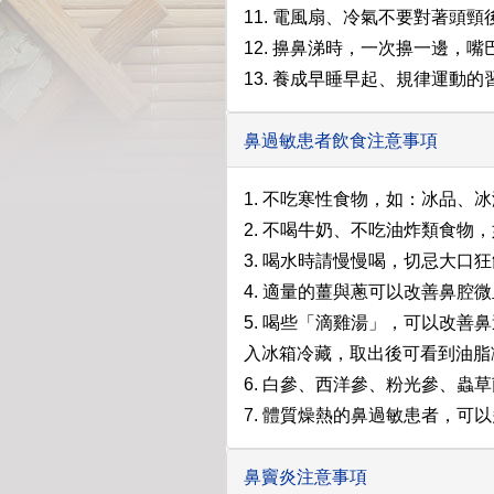
11. 電風扇、冷氣不要對著頭
12. 擤鼻涕時，一次擤一邊，
13. 養成早睡早起、規律運動的
鼻過敏患者飲食注意事項
1. 不吃寒性食物，如：冰品、
2. 不喝牛奶、不吃油炸類食物
3. 喝水時請慢慢喝，切忌大口
4. 適量的薑與蔥可以改善鼻腔
5. 喝些「滴雞湯」，可以改
入冰箱冷藏，取出後可看到油脂
6. 白參、西洋參、粉光參、
7. 體質燥熱的鼻過敏患者，可
鼻竇炎注意事項