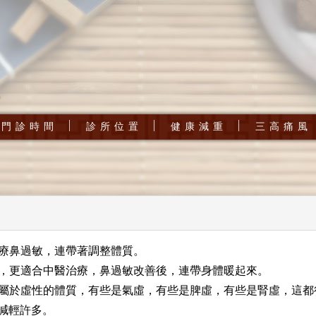
門 診 時 間
診 所 位 置
健 康 減 重
三 高 痛 風
治療鼻過敏，連帶著調整體質。
怕冷，更適合中醫治療，鼻過敏改善後，連帶身體暖起來。
都是屬於虛性的體質，有些是氣虛，有些是脾虛，有些是腎虛，這
減輕許多。