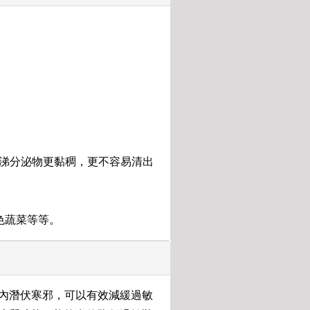
鼻涕分泌物更黏稠，更不容易清出
色蔬菜等等。
內潛伏寒邪，可以有效減緩過敏