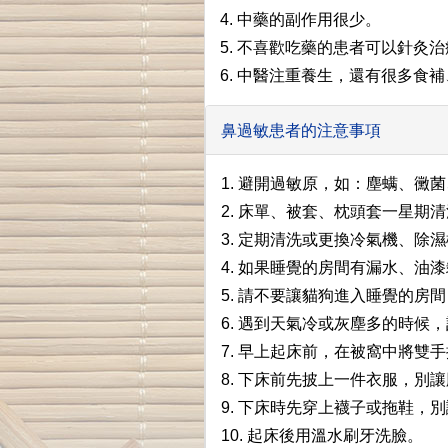
4. 中藥的副作用很少。
5. 不喜歡吃藥的患者可以針灸
6. 中醫注重養生，還有很多食
鼻過敏患者的注意事項
1. 避開過敏原，如：塵螨、黴
2. 床單、被套、枕頭套一星期
3. 定期清洗或更換冷氣機、除
4. 如果睡覺的房間有漏水、
5. 請不要讓貓狗進入睡覺的房
6. 遇到天氣冷或灰塵多的時候
7. 早上起床前，在被窩中將雙
8. 下床前先披上一件衣服，別
9. 下床時先穿上襪子或拖鞋，
10. 起床後用溫水刷牙洗臉。