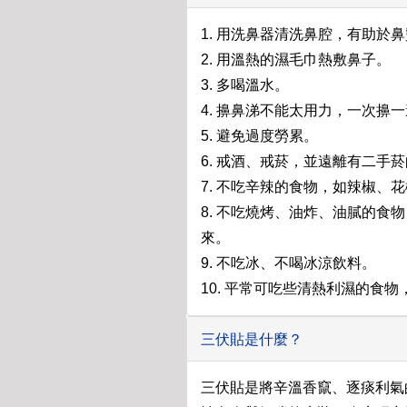
1. 用洗鼻器清洗鼻腔，有助於
2. 用溫熱的濕毛巾熱敷鼻子。
3. 多喝溫水。
4. 擤鼻涕不能太用力，一次
5. 避免過度勞累。
6. 戒酒、戒菸，並遠離有二手
7. 不吃辛辣的食物，如辣椒
8. 不吃燒烤、油炸、油膩的
來。
9. 不吃冰、不喝冰涼飲料。
10. 平常可吃些清熱利濕的
三伏貼是什麼？
三伏貼是將辛溫香竄、逐痰利氣