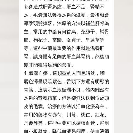
都會造成肝腎虧虛，肝血不足，腎精不
足，毛囊無法獲得足夠的滋養，最後就會
導致頭髮掉落。治療的方法以補益肝腎為
主，常用的中藥有何首烏、菟絲子、補骨
脂、枸杞子、當歸、女貞子、旱蓮草等
等，這些中藥最重要的作用就是滋養肝
腎，讓身體有足夠的肝血與腎精，然後頭
髮才能獲得足夠的營養。
4. 氣滯血瘀，這類型的人面色暗沈，嘴
唇色澤呈現暗紫色，舌頭下方還有明顯的
青筋，這表示血液循環不良，體內雖然有
足夠的營養精華，但是卻無法送到位於頭
皮的毛囊。治療的方法以活血化瘀為主，
常用的藥物有赤芍、川芎、桃仁、紅花、
丹參等等，這些中藥可以擴張血管，抑制
血小板凝集，降低血液黏稠度，使血液循