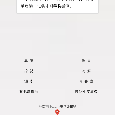
環通暢，毛囊才能獲得營養。
鼻 病
腸 胃
掉 髮
乾 癬
濕 疹
青 春 痘
其他皮膚病
異位性皮膚炎
台南市北區小東路345號