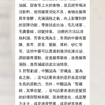
油膩、甜食等上火的食物，並且經常喝冰
涼飲料，使得腸胃消化不良，食物在腸胃
異常發酵，充滿濕熱之氣，向上影響到肺
的宣降功能，導致頭皮出油，毛孔堵塞，
毛囊萎縮，頭髮掉落。 治療的方法以清
熱利濕、芳香化濁為主，常用的中藥有茵
陳、黃芩、茯苓、紫蘇、厚朴、砂仁等
等。這些中藥可以透過刺激消化液分泌、
調節腸胃運動、促進腸胃吸收，改善腸胃
濕熱，進而減緩頭皮出油情形。
3. 肝腎虧虛，中醫認為「肝藏血，髮為
血之餘。」這句話要表達的是肝血是頭髮
生長的原動力。另外，中醫認為「腎藏
精，其華在髮。」這句話要表達的是髮質
的好壞與腎精有關。當身體老化，或是壓
力太大，或是過度勞累，或是經常熬夜，