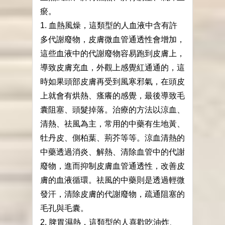
瘀。
1. 血熱風燥，這類型的人血液中含有許
多代謝廢物，皮膚微血管通透性會增加，
這些血液中的代謝廢物容易跑到皮膚上，
導致皮膚充血，外觀上感覺紅通通的，這
時如果頭部皮膚再受到風寒邪氣，在頭皮
上就會有烘熱、瘙癢的感覺，最後導致毛
囊阻塞、頭髮掉落。治療的方法以涼血、
清熱、祛風為主，常用的中藥有生地黃、
牡丹皮、側柏葉、荊芥等等。涼血清熱的
中藥透過消炎、解熱、清除血管中的代謝
廢物，進而抑制皮膚血管通透性，改善皮
膚的血液循環。祛風的中藥則是透過輕微
發汗，清除皮膚的代謝廢物，疏通阻塞的
毛孔與毛囊。
2. 脾胃濕熱，這類型的人喜歡吃油炸、