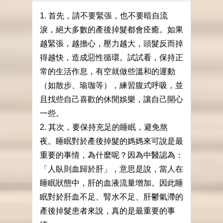
1. 首先，請不要緊張，也不要暗自流
淚，絕大多數的產後掉髮都會痊癒。如果
越緊張，越擔心，壓力越大，頭髮反而掉
得越快，造成惡性循環。試試看，保持正
常的生活作息，有空就做些溫和的運動
（如散步、瑜珈等），練習腹式呼吸，並
且找些自己喜歡的休閒娛樂，讓自己開心
一些。
2. 其次，要保持充足的睡眠，避免熬
夜。睡眠對於產後掉髮的媽媽來可說是最
重要的事情，為什麼呢？因為中醫認為：
「人臥則血歸於肝」，意思是說，當人在
睡眠狀態中，肝的血液流量增加。因此睡
眠對於肝血不足、腎水不足、肝鬱氣滯的
產後掉髮患者來說，真的是最重要的事