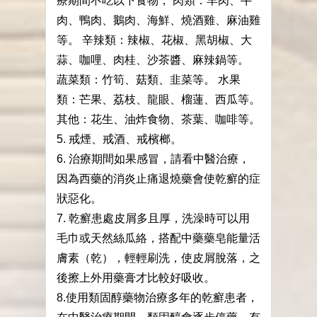
療期間不吃以下食物； 肉類：羊肉、牛
肉、鴨肉、鵝肉、海鮮、燒酒雞、麻油雞
等。 辛辣類：辣椒、花椒、黑胡椒、大
蒜、咖哩、肉桂、沙茶醬、麻辣鍋等。
蔬菜類：竹筍、菇類、韭菜等。 水果
類：芒果、荔枝、龍眼、榴蓮、西瓜等。
其他：花生、油炸食物、茶葉、咖啡等。
5. 戒煙、戒酒、戒檳榔。
6. 治療期間如果感冒，請看中醫治療，
因為西藥的消炎止痛退燒藥會使乾癬的症
狀惡化。
7. 乾癬患處皮屑多且厚，洗澡時可以用
毛巾或天然絲瓜絡，搭配中藥藥皂能量活
膚素（乾），輕輕刷洗，使皮屑脫落，之
後擦上外用藥膏才比較好吸收。
8.使用類固醇藥物治療多年的乾癬患者，