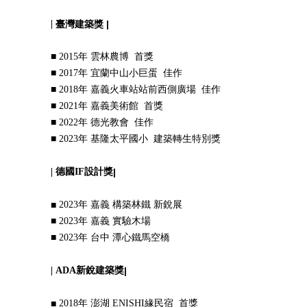
|
臺灣建築獎 |
■ 2015年 雲林農博
首獎
■ 2017年 宜蘭中山小巨蛋
佳作
■ 2018年 嘉義火車站站前西側廣場
佳作
■ 2021年 嘉義美術館
首獎
■ 2022年 德光教會
佳作
■ 2023年 基隆太平國小
建築轉生特別獎
|
德國
IF
設計獎
|
■
2023年 嘉義 構築林鐵 新銳展
■ 2023年 嘉義 實驗木場
■ 2023年 台中 潭心鐵馬空橋
|
ADA新銳建築獎
|
■
2018年 澎湖 ENISHI緣民宿
首獎