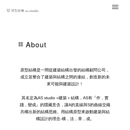
About
原型結構是一間從建築結構出發的結構顧問公司，
成立並整合了建築與結構之間的連結，創造新的未
來可能與建築設計！
其名定為AS studio =建築＋結構，AS有『作，實
踐，變成』的隱藏意含，讓A的直線與S的曲線交織
共構出新的結構思維。用結構原型來啟動建築與結
構設計的理念-構，法，章，成。